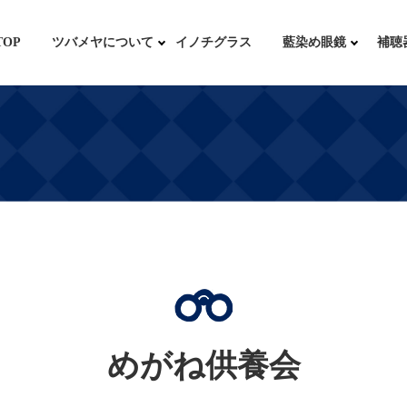
TOP
ツバメヤについて
イノチグラス
藍染め眼鏡
補聴
めがね供養会