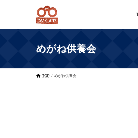
Skip
Skip
to
to
the
the
content
Navigation
めがね供養会
TOP
めがね供養会