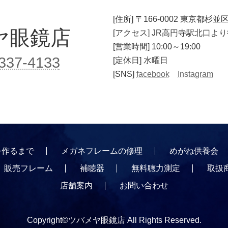
[住所]
〒166-0002 東京都杉並区
ヤ
眼鏡店
[アクセス] JR高円寺駅北口よ
[営業時間] 10:00～19:00
337-4133
[定休日] 水曜日
[SNS]
facebook
Instagram
作るまで
メガネフレームの修理
めがね供養会
販売フレーム
補聴器
無料聴力測定
取扱
店舗案内
お問い合わせ
Copyright©ツバメヤ眼鏡店 All Rights Reserved.