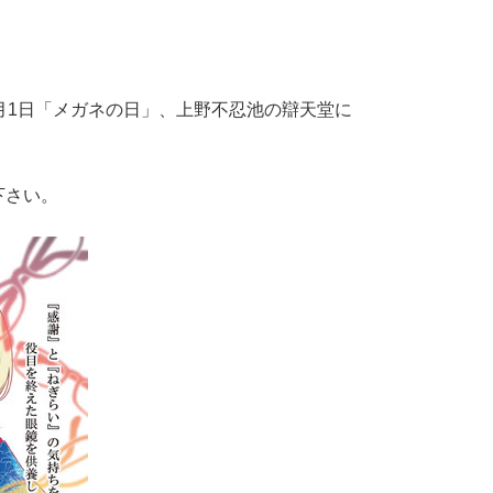
月1日「メガネの日」、上野不忍池の辯天堂に
下さい。