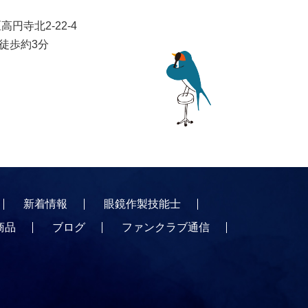
高円寺北2-22-4
り徒歩約3分
新着情報
眼鏡作製技能士
商品
ブログ
ファンクラブ通信