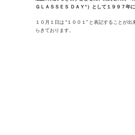
ＧＬＡＳＳＥＳ ＤＡＹ”）として１９９７年
１０月１日は “１００１” と表記することが
らきております。