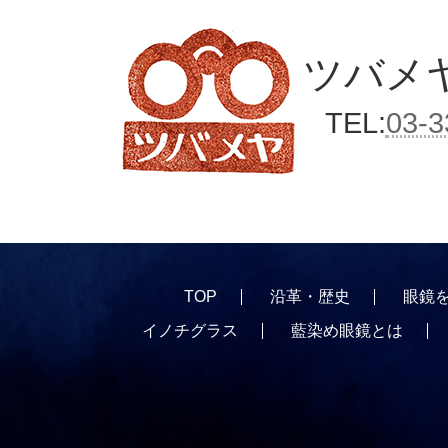
ツバメ
TEL:
03-3
TOP
沿革・歴史
眼鏡を
イノチグラス
藍染め眼鏡とは