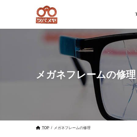
Skip
Skip
to
to
the
the
content
Navigation
メガネフレームの修理
TOP
メガネフレームの修理