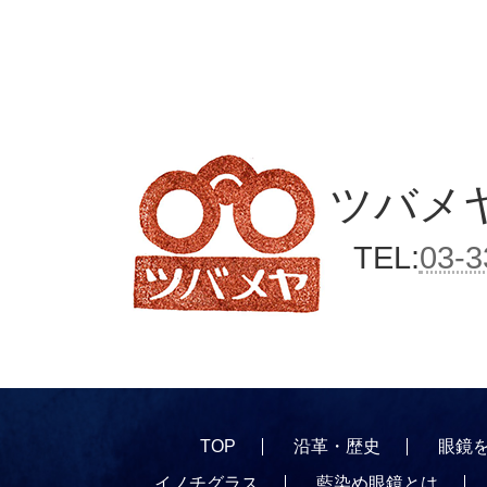
ツバメ
TEL:
03-3
TOP
沿革・歴史
眼鏡を
イノチグラス
藍染め眼鏡とは