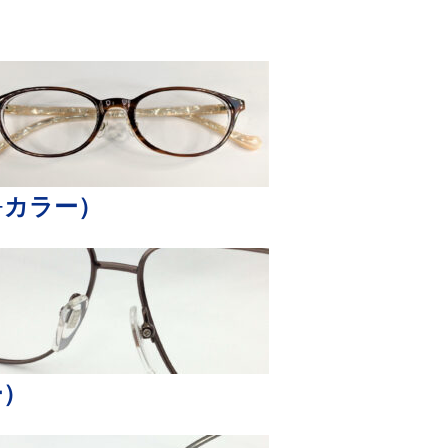
+カラー）
ー）