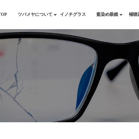
TOP
ツバメヤについて
イノチグラス
藍染め眼鏡
補聴