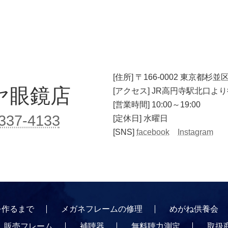
[住所]
〒166-0002 東京都杉並区
ヤ
眼鏡店
[アクセス] JR高円寺駅北口よ
[営業時間] 10:00～19:00
337-4133
[定休日] 水曜日
[SNS]
facebook
Instagram
作るまで
メガネフレームの修理
めがね供養会
販売フレーム
補聴器
無料聴力測定
取扱