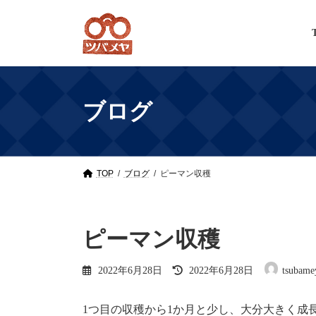
Skip
Skip
to
to
the
the
content
Navigation
ブログ
TOP
ブログ
ピーマン収穫
ピーマン収穫
Last
2022年6月28日
2022年6月28日
tsubame
updated
:
1つ目の収穫から1か月と少し、大分大きく成