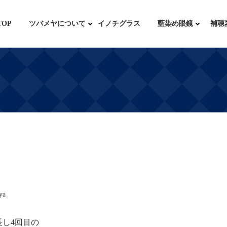
TOP
ツバメヤについて
イノチグラス
藍染め眼鏡
補聴
ya
長し4回目の