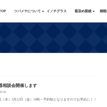
TOP
ツバメヤについて
イノチグラス
藍染め眼鏡
補聴
器相談会開催します
3月3日
1日（木）3月22日（金）10時～予約制となりますのでお早めに！！